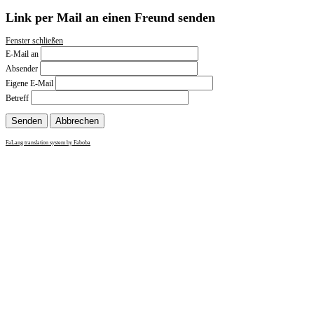
Link per Mail an einen Freund senden
Fenster schließen
E-Mail an
Absender
Eigene E-Mail
Betreff
Senden
Abbrechen
FaLang translation system by Faboba