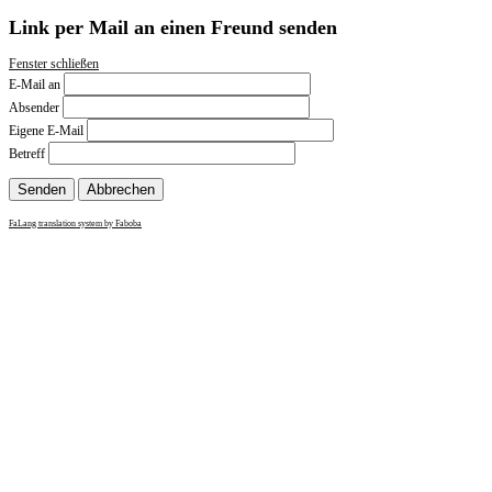
Link per Mail an einen Freund senden
Fenster schließen
E-Mail an
Absender
Eigene E-Mail
Betreff
Senden
Abbrechen
FaLang translation system by Faboba