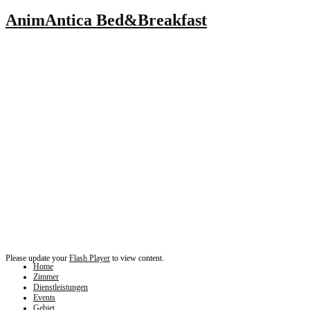
AnimAntica Bed&Breakfast
Please update your
Flash Player
to view content.
Home
Zimmer
Dienstleistungen
Events
Gebiet