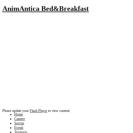
AnimAntica Bed&Breakfast
Please update your
Flash Player
to view content.
Home
Camere
Servizi
Eventi
Territorio